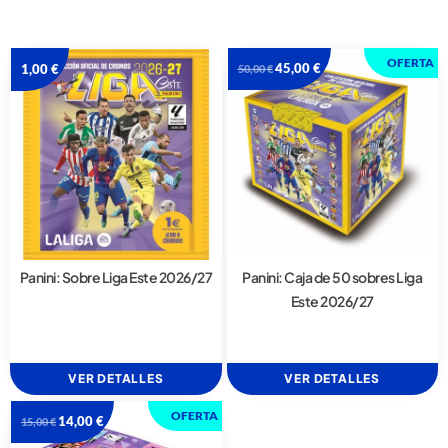
OFERTA
45,00
€
1,00
€
50,00
€
Panini: Sobre Liga Este 2026/27
Panini: Caja de 50 sobres Liga
Este 2026/27
VER DETALLES
VER DETALLES
OFERTA
14,00
€
15,00
€