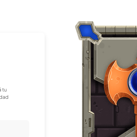
á tu
edad