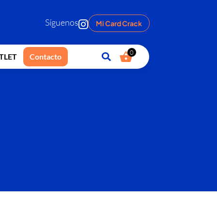
Síguenos
Mi Card Crack
0
TLET
Contacto