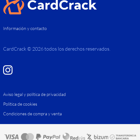
MTG: Star Trek – Caja 30 sobres de juego (Inglés/Español) –
RESERVA
VER DETALLES
6,50
€
MTG: Marvel Super Heroes – Sobres de Jumpstart (Inglés)