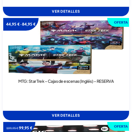
VER DETALLES
OFERTA
44,95
€
84,95
€
-
MTG: Star Trek – Cajas de escenas (Inglés) – RESERVA
VER DETALLES
OFERTA
99,95
€
109,95
€