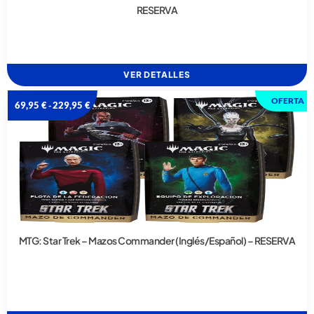
RESERVA
VER DETALLES
OFERTA
69,95
€
229,95
€
-
MTG: Star Trek – Mazos Commander (Inglés/Español) – RESERVA