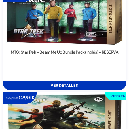
MTG: Star Trek – Beam Me Up Bundle Pack (Inglés) – RESERVA
VER DETALLES
OFERTA
119,95
€
129,95
€