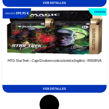
VER DETALLES
OFERTA
399,95
€
439,95
€
MTG: Star Trek – Caja 12 sobres coleccionista (Inglés) – RESERVA
VER DETALLES
OFERTA
64,95
€
69,95
€