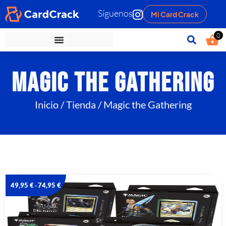
Síguenos
Mi Card Crack
0
Magic the Gathering
Inicio
/
Tienda
/ Magic the Gathering
49,95
€
74,95
€
-