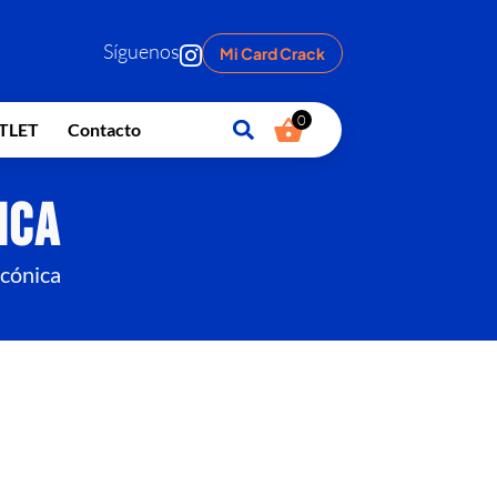
Síguenos
Mi Card Crack
0
TLET
Contacto
ica
acónica