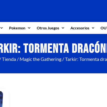
Pokemon
Otros Juegos
Accesorios
OU
rkir: Tormenta dracón
/
Tienda
/
Magic the Gathering
/ Tarkir: Tormenta dr