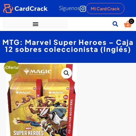
Síguenos
Mi Card Crack
0
MTG: Marvel Super Heroes – Caja
12 sobres coleccionista (Inglés)
¡Oferta!