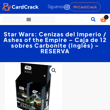
Síguenos
Mi Card Crack
0
Star Wars: Cenizas del Imperio /
Ashes of the Empire – Caja de 12
sobres Carbonite (Inglés) –
RESERVA