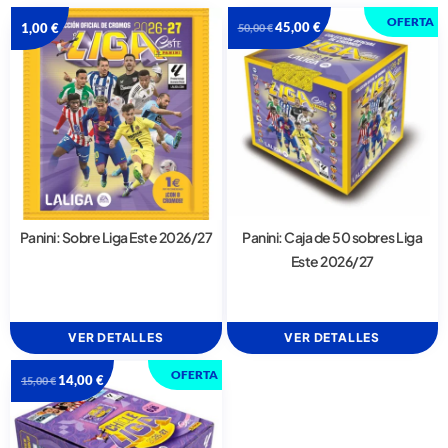
OFERTA
45,00
€
1,00
€
50,00
€
Panini: Sobre Liga Este 2026/27
Panini: Caja de 50 sobres Liga
Este 2026/27
VER DETALLES
VER DETALLES
OFERTA
14,00
€
15,00
€