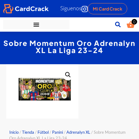
Síguenos
Mi Card Crack
0
Sobre Momentum Oro Adrenalyn
XL La Liga 23-24
Inicio
/
Tienda
/
Fútbol
/
Panini
/
Adrenalyn XL
/ Sobre Momentum
Oro Adrenalyn XL La Liga 23-24