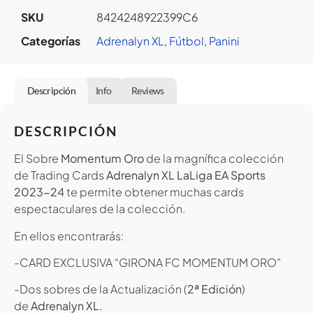
SKU
8424248922399C6
Categorías
Adrenalyn XL
,
Fútbol
,
Panini
Descripción
Info
Reviews
DESCRIPCIÓN
El Sobre
Momentum Oro
de la magnífica colección
de Trading Cards
Adrenalyn XL LaLiga EA Sports
2023-24
te permite obtener muchas cards
espectaculares de la colección.
En ellos encontrarás:
-CARD EXCLUSIVA “GIRONA FC MOMENTUM ORO”
-Dos sobres de la Actualización (
2ª Edición
)
de
Adrenalyn XL.