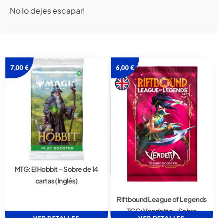
No lo dejes escapar!
7,00
€
6,00
€
MTG: El Hobbit – Sobre de 14
cartas (Inglés)
Riftbound League of Legends
TCG: Vendetta – Sobre