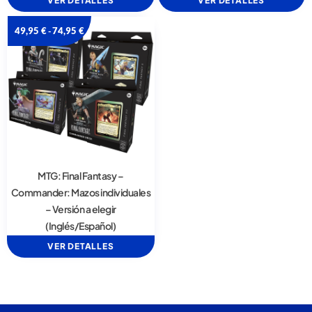
VER DETALLES
VER DETALLES
49,95
€
74,95
€
-
MTG: Final Fantasy –
Commander: Mazos individuales
– Versión a elegir
(Inglés/Español)
VER DETALLES