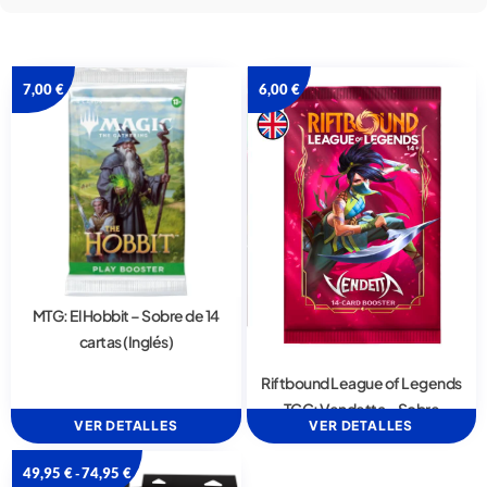
7,00
€
6,00
€
MTG: El Hobbit – Sobre de 14
cartas (Inglés)
Riftbound League of Legends
TCG: Vendetta – Sobre
VER DETALLES
VER DETALLES
49,95
€
74,95
€
-