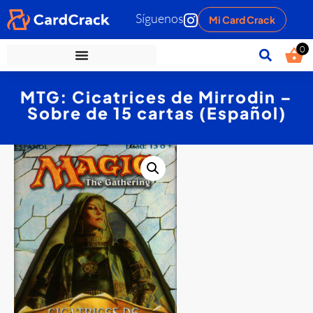
Síguenos
Mi Card Crack
0
MTG: Cicatrices de Mirrodin –
Sobre de 15 cartas (Español)