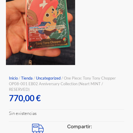
Inicio
/
Tienda
/
Uncategorized
/ One Piece: Tony Tony Chopper
OP08-001 EB02 Anniversary Collection (Neart MINT /
RESERVED)
770,00
€
Sin existencias
Compartir: