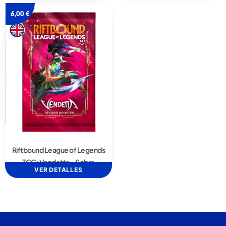
6,00
€
Riftbound League of Legends
TCG: Vendetta – Sobre
VER DETALLES