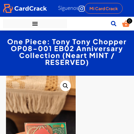
Síguenos
Mi Card Crack
0
One Piece: Tony Tony Chopper
OP08-001 EB02 Anniversary
Collection (Neart MINT /
RESERVED)