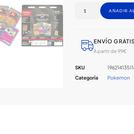
AÑADIR A
ENVÍO GRATI
A partir de 99€
SKU
19621413511
Categoría
Pokemon