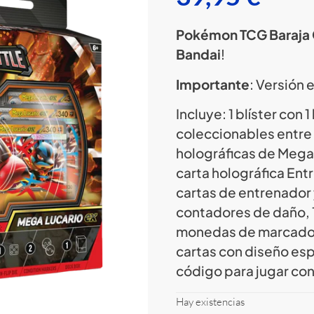
Pokémon TCG Baraja 
Bandai
!
Importante
: Versión 
Incluye: 1 blíster con 
coleccionables entre 
holográficas de Mega L
carta holográfica Ent
cartas de entrenador 
contadores de daño, 
monedas de marcadore
cartas con diseño espe
código para jugar con 
Hay existencias