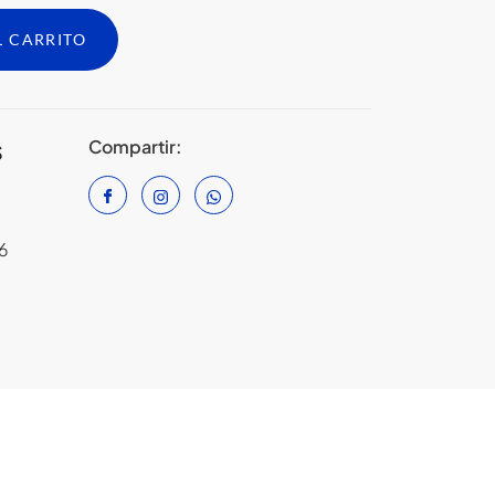
L CARRITO
Compartir:
S
6