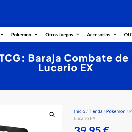
Pokemon
Otros Juegos
Accesorios
OU
TCG: Baraja Combate de 
Lucario EX
Inicio
/
Tienda
/
Pokemon
/ 
Lucario EX
39,95
€