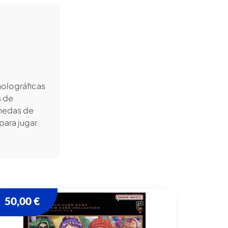
 holográficas
s de
onedas de
para jugar
50,00
€