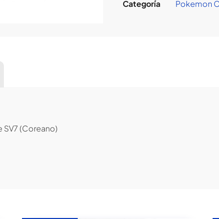
Categoría
Pokemon C
e SV7 (Coreano)