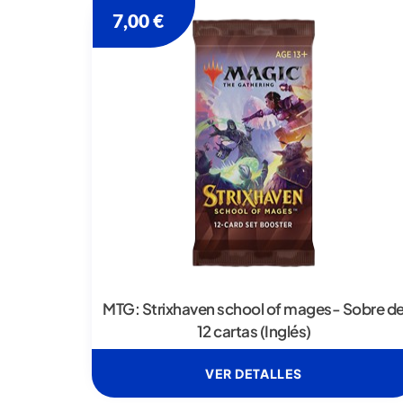
7,00
€
MTG: Strixhaven school of mages- Sobre d
12 cartas (Inglés)
VER DETALLES