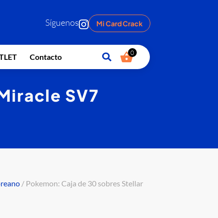
Síguenos
Mi Card Crack
0
TLET
Contacto
Miracle SV7
reano
/ Pokemon: Caja de 30 sobres Stellar