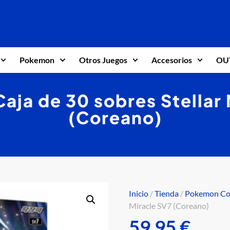
Pokemon
Otros Juegos
Accesorios
OU
aja de 30 sobres Stellar 
(Coreano)
Inicio
/
Tienda
/
Pokemon Co
Miracle SV7 (Coreano)
59,95
€