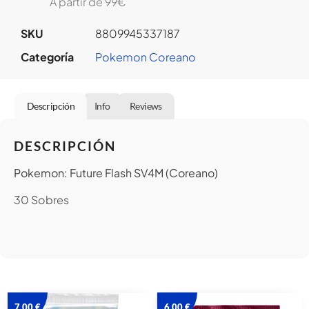
A partir de 99€
SKU
8809945337187
Categoría
Pokemon Coreano
Descripción
Info
Reviews
DESCRIPCIÓN
Pokemon: Future Flash SV4M (Coreano)
30 Sobres
7,00
€
6,00
€