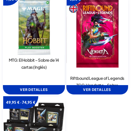
MTG: El Hobbit – Sobre de 14
cartas (Inglés)
Riftbound League of Legends
TCG: Vendetta – Sobre
VER DETALLES
VER DETALLES
49,95
€
74,95
€
-