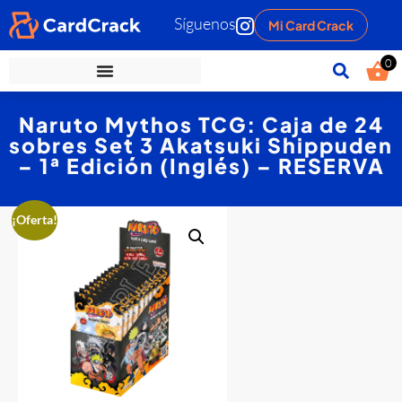
Síguenos
Mi Card Crack
0
Naruto Mythos TCG: Caja de 24
sobres Set 3 Akatsuki Shippuden
– 1ª Edición (Inglés) – RESERVA
¡Oferta!