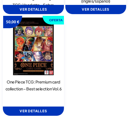
(Inglés/Español)
TCG: Vendetta – Sobre
VER DETALLES
VER DETALLES
OFERTA
50,00
€
One Piece TCG: Premium card
collection – Best selection Vol.6
VER DETALLES