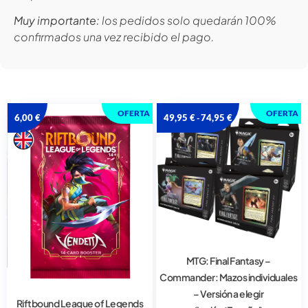
Muy importante:
los pedidos solo quedarán 100%
confirmados una vez recibido el pago.
OFERTA
OFERTA
6,00
€
49,95
€
74,95
€
-
MTG: Final Fantasy –
Commander: Mazos individuales
– Versión a elegir
Riftbound League of Legends