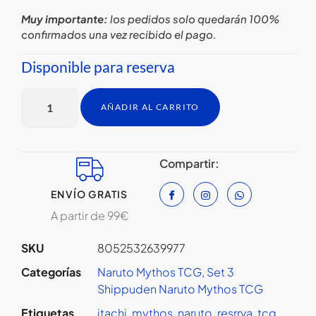
Muy importante:
los pedidos solo quedarán 100%
confirmados una vez recibido el pago.
Disponible para reserva
AÑADIR AL CARRITO
Compartir:
ENVÍO GRATIS
A partir de 99€
SKU
8052532639977
Categorías
Naruto Mythos TCG
,
Set 3
Shippuden Naruto Mythos TCG
Etiquetas
itachi
,
mythos
,
naruto
,
resrrva
,
tcg