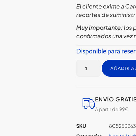
El cliente exime a C
recortes de suministr
Muy importante:
los
confirmados una vez r
Disponible para rese
AÑADIR A
ENVÍO GRATI
A partir de 99€
SKU
805253263