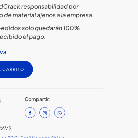
ardCrack responsabilidad por
o de material ajenos a la empresa.
 pedidos solo quedarán 100%
ecibido el pago.
rva
L CARRITO
Compartir:
S
5979