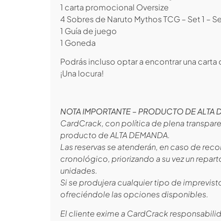
1 carta promocional Oversize
4 Sobres de Naruto Mythos TCG – Set 1 – 
1 Guía de juego
1 Goneda
Podrás incluso optar a encontrar una carta 
¡Una locura!
NOTA IMPORTANTE – PRODUCTO DE ALTA
CardCrack, con política de plena transpare
producto de ALTA DEMANDA.
Las reservas se atenderán, en caso de recor
cronológico, priorizando a su vez un repa
unidades.
Si se produjera cualquier tipo de imprevis
ofreciéndole las opciones disponibles.
El cliente exime a CardCrack responsabilid