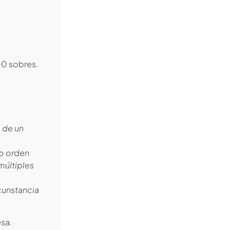
00 sobres.
a de un
to orden
múltiples
rcunstancia
esa.