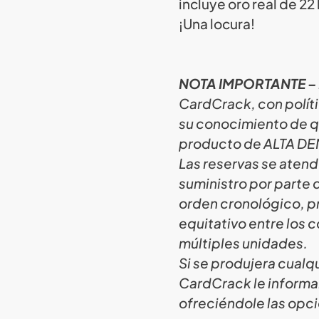
incluye oro real de 22
¡Una locura!
NOTA IMPORTANTE –
CardCrack, con polít
su conocimiento de qu
producto de ALTA D
Las reservas se atend
suministro por parte d
orden cronológico, pr
equitativo entre los
múltiples unidades.
Si se produjera cualqu
CardCrack le informa
ofreciéndole las opc