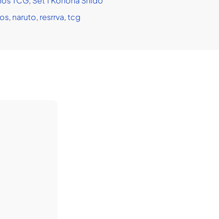
hos TCG
,
Set 1 Konoha Shido
os
,
naruto
,
resrrva
,
tcg