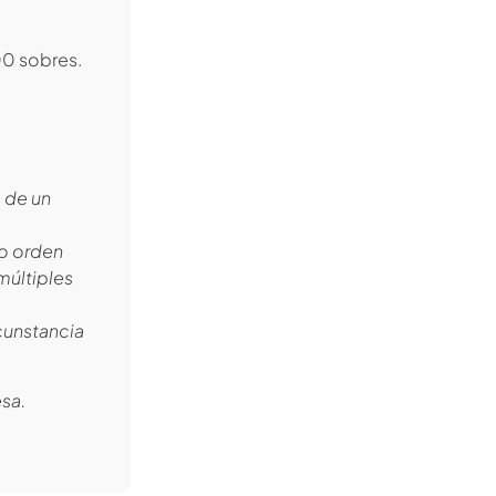
00 sobres.
a de un
to orden
múltiples
rcunstancia
esa.