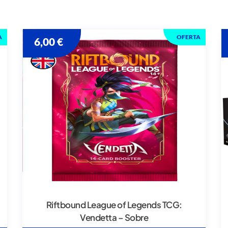
A
OFERTA
6,00
€
Riftbound League of Legends TCG:
Vendetta – Sobre