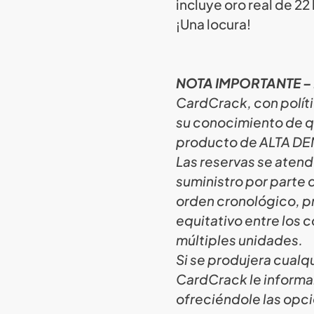
incluye oro real de 22
¡Una locura!
NOTA IMPORTANTE –
CardCrack, con polít
su conocimiento de qu
producto de ALTA D
Las reservas se atend
suministro por parte d
orden cronológico, pr
equitativo entre los
múltiples unidades.
Si se produjera cualqu
CardCrack le informa
ofreciéndole las opc