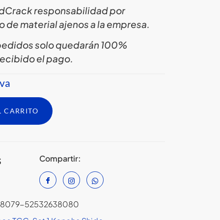
ardCrack responsabilidad por
o de material ajenos a la empresa.
 pedidos solo quedarán 100%
ecibido el pago.
rva
L CARRITO
Compartir:
S
38079-52532638080