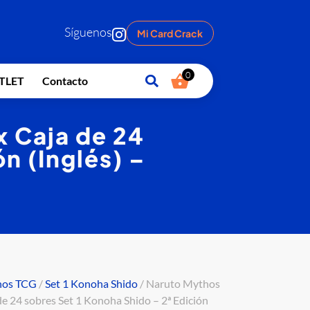
Síguenos
Mi Card Crack
0
TLET
Contacto
x Caja de 24
n (Inglés) –
hos TCG
/
Set 1 Konoha Shido
/ Naruto Mythos
e 24 sobres Set 1 Konoha Shido – 2ª Edición