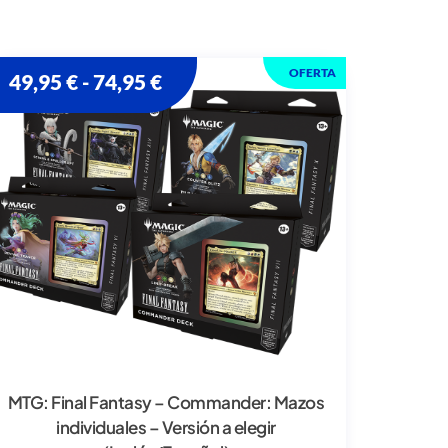
OFERTA
49,95
€
74,95
€
-
MTG: Final Fantasy – Commander: Mazos
individuales – Versión a elegir