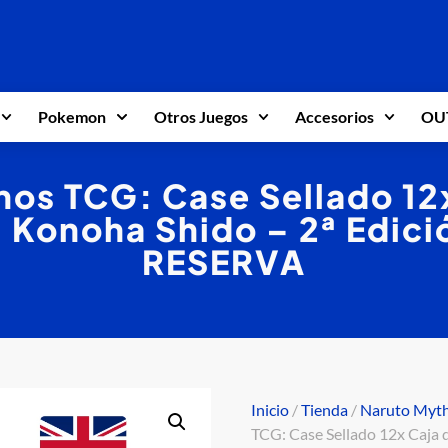
Pokemon
Otros Juegos
Accesorios
OU
os TCG: Case Sellado 12
1 Konoha Shido – 2ª Edició
RESERVA
Inicio
/
Tienda
/
Naruto Myt
TCG: Case Sellado 12x Caja d