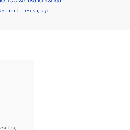
hos TCG
,
Set 1 Konoha Shido
os
,
naruto
,
resrrva
,
tcg
voritos,