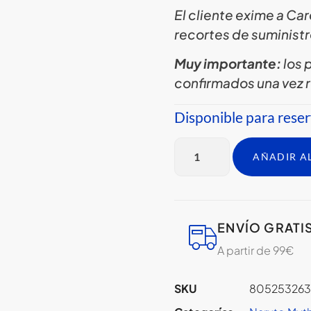
El cliente exime a C
recortes de suministr
Muy importante:
los
confirmados una vez r
Disponible para rese
AÑADIR A
ENVÍO GRATI
A partir de 99€
SKU
80525326