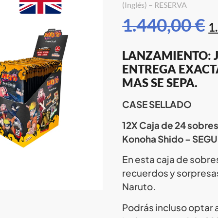
(Inglés) – RESERVA
1.440,00
€
1
LANZAMIENTO: J
ENTREGA EXACT
MAS SE SEPA.
CASE SELLADO
12X Caja de 24 sobres
Konoha Shido – SEG
En esta caja de sobre
recuerdos y sorpresas
Naruto.
Podrás incluso optar 