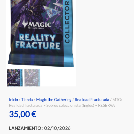
Inicio
/
Tienda
/
Magic the Gathering
/
Realidad Fracturada
/ MTG:
Realidad fracturada – Sobres coleccionista (Inglés) – RESERVA
35,00
€
LANZAMIENTO:
02/10/2026