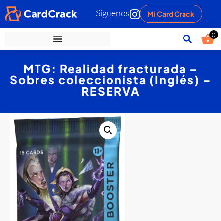
Síguenos
Mi Card Crack
0
MTG: Realidad fracturada –
Sobres coleccionista (Inglés) –
RESERVA