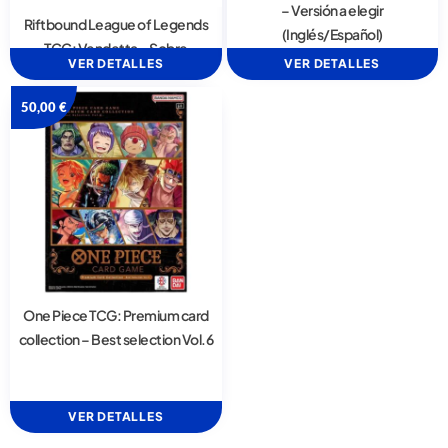
– Versión a elegir
Riftbound League of Legends
(Inglés/Español)
TCG: Vendetta – Sobre
VER DETALLES
VER DETALLES
50,00
€
One Piece TCG: Premium card
collection – Best selection Vol.6
VER DETALLES