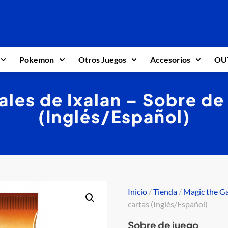
Pokemon
Otros Juegos
Accesorios
OU
les de Ixalan – Sobre de
(Inglés/Español)
Inicio
/
Tienda
/
Magic the G
cartas (Inglés/Español)
Sobre de juego