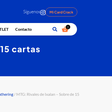
Síguenos
Mi Card Crack
0
TLET
Contacto
 15 cartas
athering
/ MTG: Rivales de Ixalan – Sobre de 15