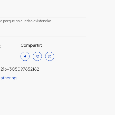
le porque no quedan existencias.
Compartir:
S
216-305097852182
Gathering