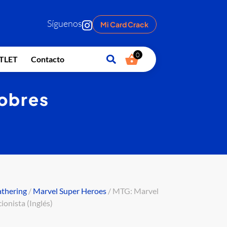
Síguenos
Mi Card Crack
0
TLET
Contacto
obres
athering
/
Marvel Super Heroes
/ MTG: Marvel
ionista (Inglés)