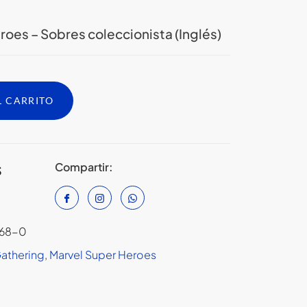
oes – Sobres coleccionista (Inglés)
L CARRITO
Compartir:
S
068-0
Gathering
,
Marvel Super Heroes