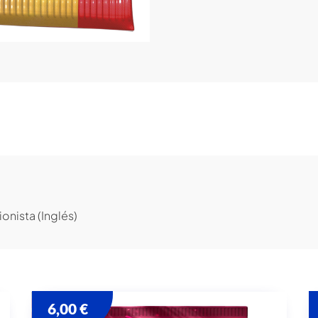
onista (Inglés)
6,00
€