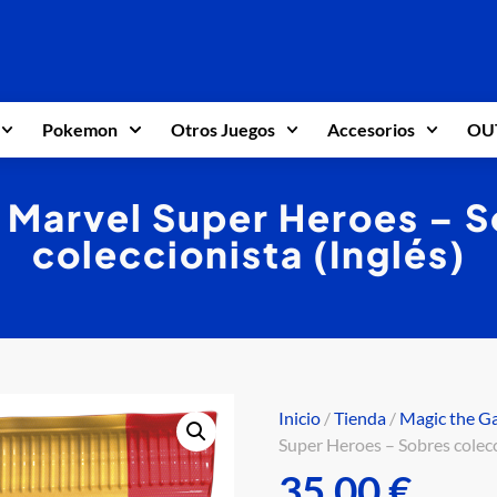
Pokemon
Otros Juegos
Accesorios
OU
 Marvel Super Heroes – S
coleccionista (Inglés)
Inicio
/
Tienda
/
Magic the G
Super Heroes – Sobres colecc
35,00
€