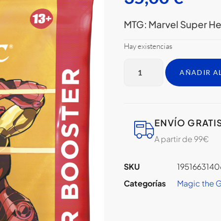
MTG: Marvel Super Her
Hay existencias
AÑADIR A
ENVÍO GRATI
A partir de 99€
SKU
195166314
Categorías
Magic the 