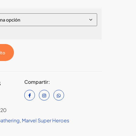
ito
Compartir:
S
120
Gathering
,
Marvel Super Heroes