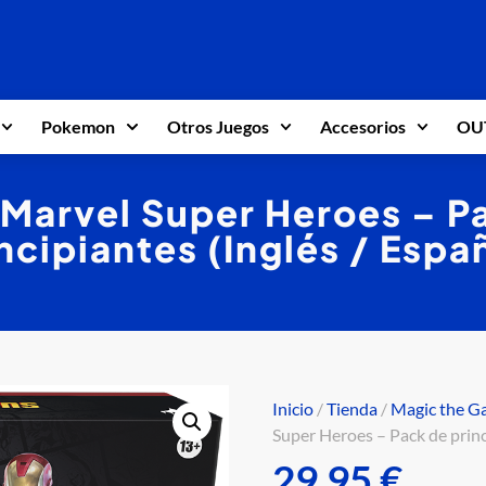
Pokemon
Otros Juegos
Accesorios
OU
Marvel Super Heroes – P
ncipiantes (Inglés / Espa
Inicio
/
Tienda
/
Magic the G
Super Heroes – Pack de princ
29,95
€