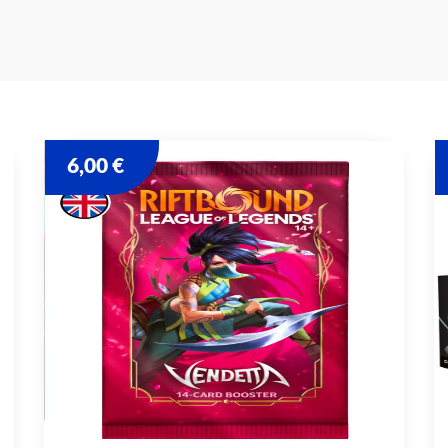
6,00
€