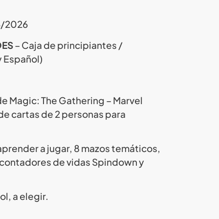
6/2026
OES
– Caja de principiantes /
y Español)
de Magic: The Gathering – Marvel
de cartas de 2 personas para
aprender a jugar, 8 mazos temáticos,
2 contadores de vidas Spindown y
l, a elegir.