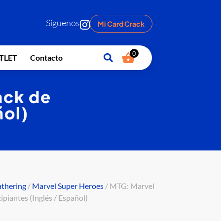
Síguenos
Mi Card Crack
0
TLET
Contacto
ack de
ñol)
athering
/
Marvel Super Heroes
/ MTG: Marvel
ipiantes (Inglés / Español)