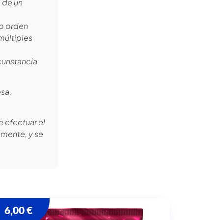
a de un
to orden
múltiples
rcunstancia
esa.
 efectuar el
amente, y se
6,00
€