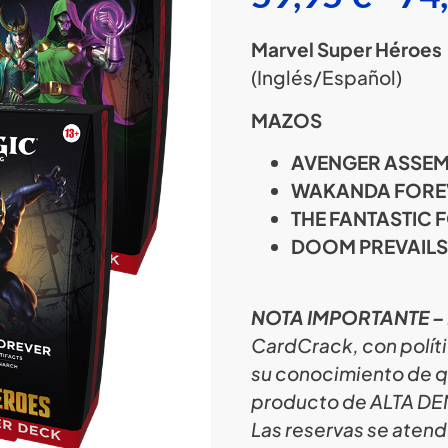
Marvel Super Héroes
(Inglés/Español)
MAZOS
AVENGER ASSEM
WAKANDA FOREV
THE FANTASTIC 
DOOM PREVAILS 
NOTA IMPORTANTE –
CardCrack, con polít
su conocimiento de qu
producto de ALTA D
Las reservas se atend