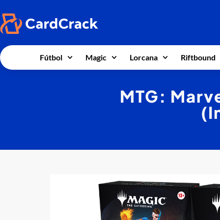
Fútbol
Magic
Lorcana
Riftbound
MTG: Marve
(I