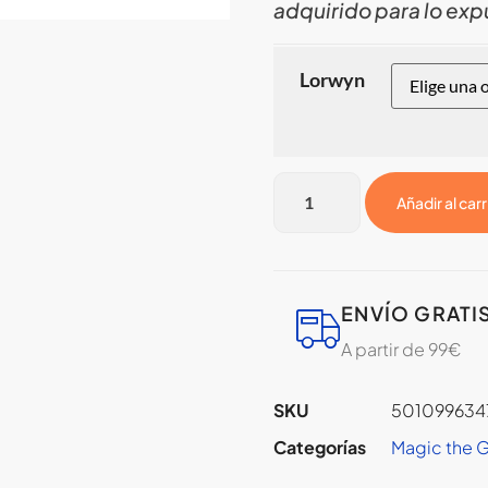
adquirido para lo expu
Lorwyn
Añadir al carr
ENVÍO GRATI
A partir de 99€
SKU
501099634
Categorías
Magic the 