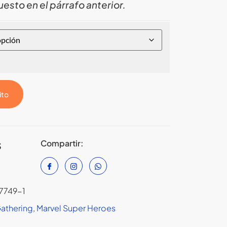
esto en el párrafo anterior.
ito
Compartir:
S
7749-1
Gathering
,
Marvel Super Heroes