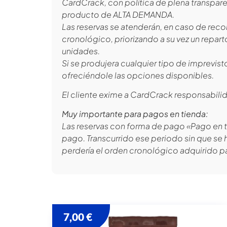
CardCrack, con política de plena transpare
producto de ALTA DEMANDA.
Las reservas se atenderán, en caso de recor
cronológico, priorizando a su vez un repa
unidades.
Si se produjera cualquier tipo de imprevis
ofreciéndole las opciones disponibles.
El cliente exime a CardCrack responsabilid
Muy importante para pagos en tienda:
Las reservas con forma de pago «Pago en ti
pago. Transcurrido ese periodo sin que se 
perdería el orden cronológico adquirido par
7,00
€