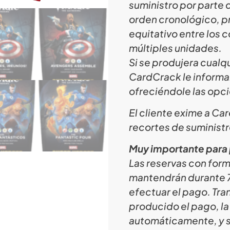
suministro por parte d
orden cronológico, pr
equitativo entre los
múltiples unidades.
Si se produjera cualqu
CardCrack le informa
ofreciéndole las opc
El cliente exime a C
recortes de suministr
Muy importante para 
Las reservas con for
mantendrán durante 7 
efectuar el pago. Tra
producido el pago, la
automáticamente, y s