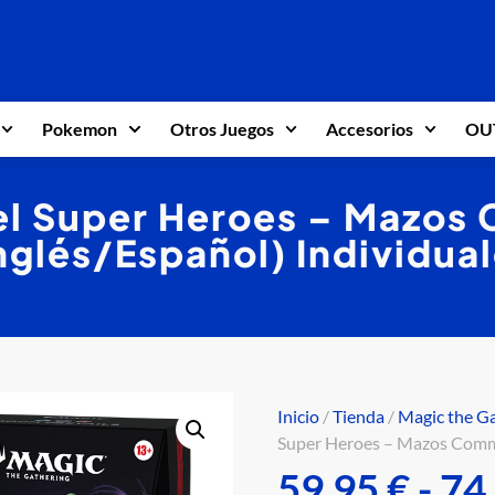
Pokemon
Otros Juegos
Accesorios
OU
l Super Heroes – Mazo
nglés/Español) Individua
Inicio
/
Tienda
/
Magic the G
Super Heroes – Mazos Comma
59,95
€
-
74