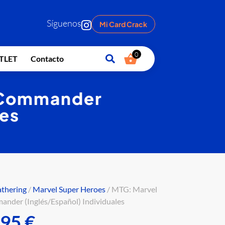
Síguenos
Mi Card Crack
0
TLET
Contacto
s Commander
les
athering
/
Marvel Super Heroes
/ MTG: Marvel
nder (Inglés/Español) Individuales
,95
€