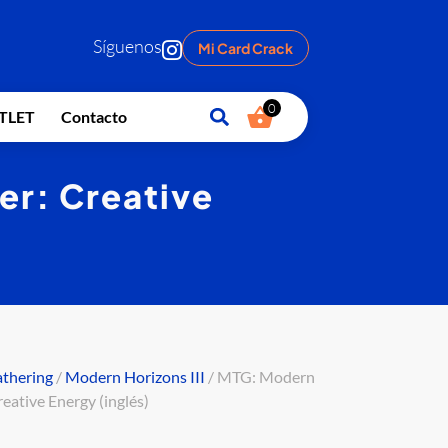
Síguenos
Mi Card Crack
0
TLET
Contacto
r: Creative
athering
/
Modern Horizons III
/ MTG: Modern
ative Energy (inglés)