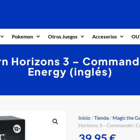
Pokemon
Otros Juegos
Accesorios
OU
n Horizons 3 – Commande
Energy (inglés)
Inicio
/
Tienda
/
Magic the G
Horizons 3 – Commander: Cre
39,95
€