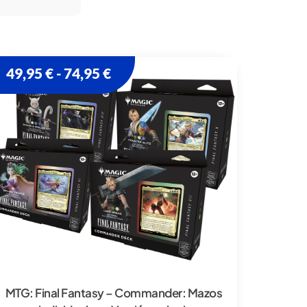
49,95
€
74,95
€
-
MTG: Final Fantasy – Commander: Mazos