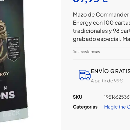
Mazo de Commander d
Energy con 100 cartas 
tradicionales y 98 car
grabado especial. Ma
Sin existencias
ENVÍO GRATI
A partir de 99€
SKU
1951662536
Categorías
Magic the 