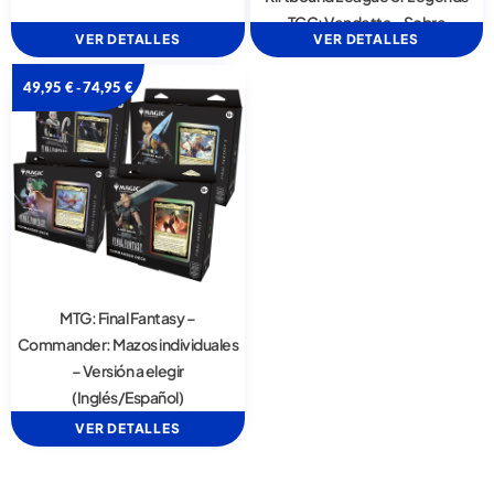
TCG: Vendetta – Sobre
VER DETALLES
VER DETALLES
49,95
€
74,95
€
-
MTG: Final Fantasy –
Commander: Mazos individuales
– Versión a elegir
(Inglés/Español)
VER DETALLES