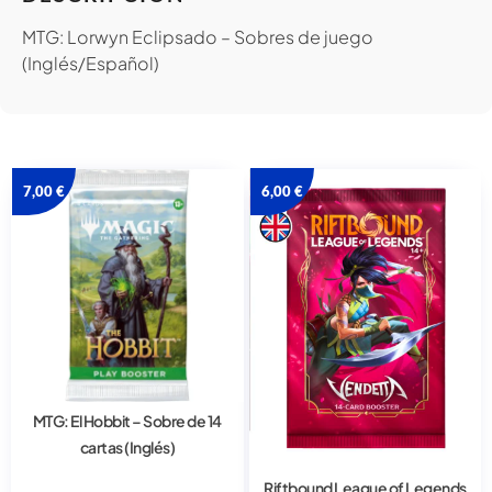
MTG: Lorwyn Eclipsado – Sobres de juego
(Inglés/Español)
7,00
€
6,00
€
MTG: El Hobbit – Sobre de 14
cartas (Inglés)
Riftbound League of Legends