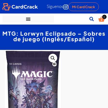
Síguenos
Mi Card Crack
0
MTG: Lorwyn Eclipsado – Sobres
de juego (Inglés/Español)