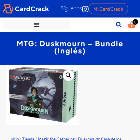
Síguenos
Mi Card Crack
0
MTG: Duskmourn – Bundle
(Inglés)
Inicio
/
Tienda
/
Magic the Gathering
/
Duskmourn: Casa de los