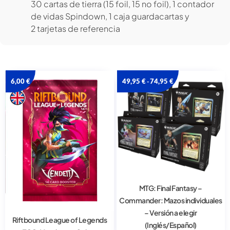
30 cartas de tierra (15 foil, 15 no foil), 1 contador
de vidas Spindown, 1 caja guardacartas y
2 tarjetas de referencia
6,00
€
49,95
€
74,95
€
-
MTG: Final Fantasy –
Commander: Mazos individuales
– Versión a elegir
Riftbound League of Legends
(Inglés/Español)