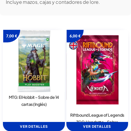
Incluye mazos, cajas y contadores de lore.
7,00
€
6,00
€
MTG: El Hobbit – Sobre de 14
cartas (Inglés)
Riftbound League of Legends
TCG: Vendetta – Sobre
VER DETALLES
VER DETALLES