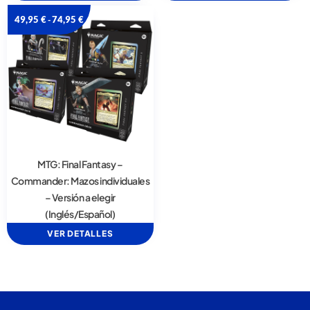
49,95
€
74,95
€
-
MTG: Final Fantasy –
Commander: Mazos individuales
– Versión a elegir
(Inglés/Español)
VER DETALLES