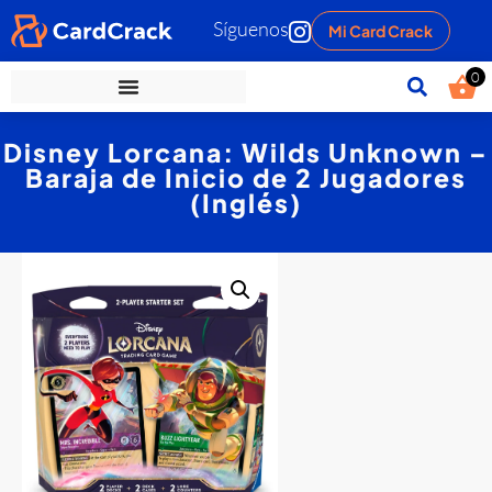
Síguenos
Mi Card Crack
0
Disney Lorcana: Wilds Unknown –
Baraja de Inicio de 2 Jugadores
(Inglés)