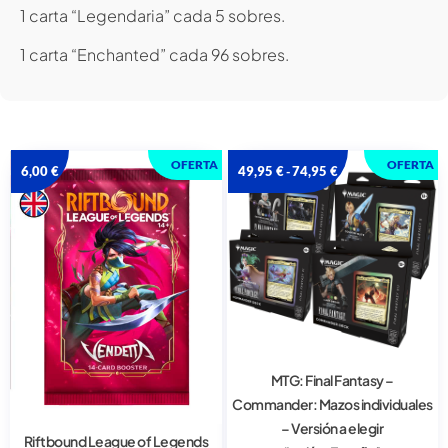
1 carta “Legendaria” cada 5 sobres.
1 carta “Enchanted” cada 96 sobres.
OFERTA
OFERTA
6,00
€
49,95
€
74,95
€
-
MTG: Final Fantasy –
Commander: Mazos individuales
– Versión a elegir
Riftbound League of Legends