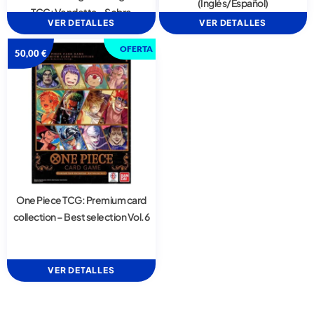
(Inglés/Español)
TCG: Vendetta – Sobre
VER DETALLES
VER DETALLES
OFERTA
50,00
€
One Piece TCG: Premium card
collection – Best selection Vol.6
VER DETALLES