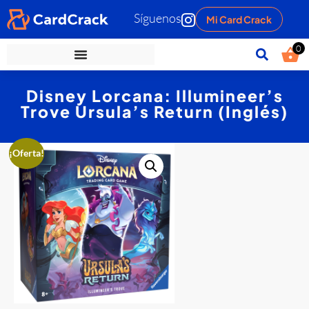
Síguenos
Mi Card Crack
0
Disney Lorcana: Illumineer’s
Trove Ursula’s Return (Inglés)
¡Oferta!