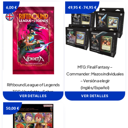
6,00
€
49,95
€
74,95
€
-
MTG: Final Fantasy –
Commander: Mazos individuales
– Versión a elegir
Riftbound League of Legends
(Inglés/Español)
TCG: Vendetta – Sobre
VER DETALLES
VER DETALLES
50,00
€