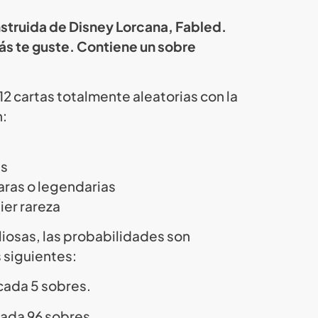
nstruida de Disney Lorcana, Fabled.
más te guste. Contiene un sobre
2 cartas totalmente aleatorias con la
n:
es
raras o legendarias
uier rareza
liosas, las probabilidades son
siguientes:
cada 5 sobres.
cada 96 sobres.