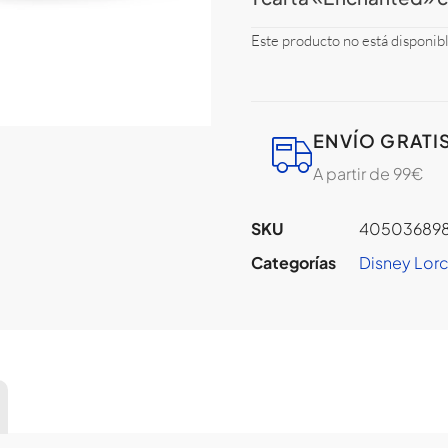
Este producto no está disponib
ENVÍO GRATI
A partir de 99€
SKU
405036898
Categorías
Disney Lor