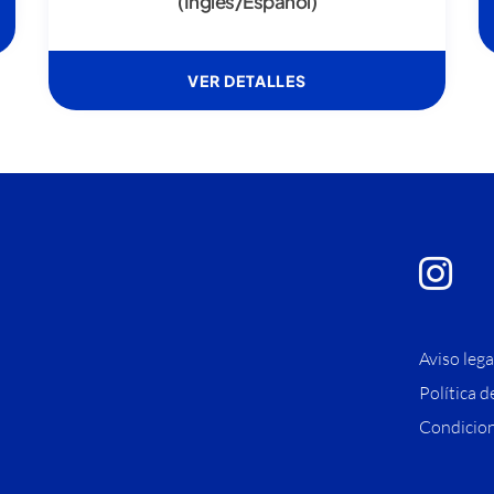
(Inglés/Español)
VER DETALLES
Aviso lega
Política d
Condicion