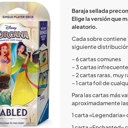
Baraja sellada preco
Elige la versión que 
aleatorio.
Cada sobre contiene 1
siguiente distribució
– 6 cartas comunes
– 3 cartas infrecuent
– 2 cartas raras, muy 
– 1 carta foil de cualq
Para las cartas más va
aproximadamente las 
1 carta «Legendaria» 
1 carta «Enchanted» 