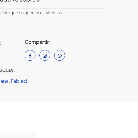
le porque no quedan existencias.
Compartir:
S
5446-1
cana
,
Fabled