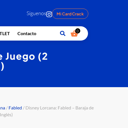
Síguenos
Mi Card Crack
0
TLET
Contacto
e Juego (2
)
ana
/
Fabled
/ Disney Lorcana: Fabled – Baraja de
Inglés)