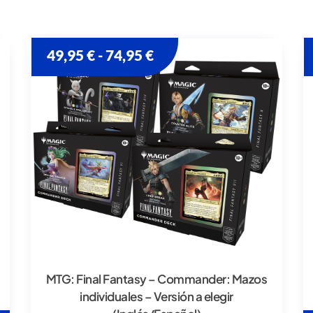
49,95
€
74,95
€
-
MTG: Final Fantasy – Commander: Mazos
individuales – Versión a elegir