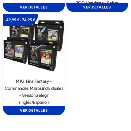
TCG: Vendetta – Sobre
VER DETALLES
VER DETALLES
49,95
€
74,95
€
-
MTG: Final Fantasy –
Commander: Mazos individuales
– Versión a elegir
(Inglés/Español)
VER DETALLES