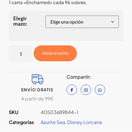
1 carta «Enchanted» cada 96 sobres.
Elegir
mazo:
Añadir al carrito
Compartir:
ENVÍO GRATIS
A partir de 99€
SKU
40503689844-1
Categorías
Azurite Sea
,
Disney Lorcana