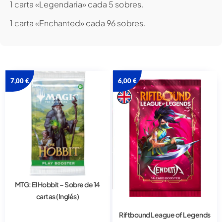
1 carta «Legendaria» cada 5 sobres.
1 carta «Enchanted» cada 96 sobres.
7,00
€
6,00
€
MTG: El Hobbit – Sobre de 14
cartas (Inglés)
Riftbound League of Legends