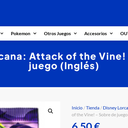
Pokemon
Otros Juegos
Accesorios
OU
cana: Attack of the Vine!
juego (Inglés)
Inicio
/
Tienda
/
Disney Lorc
of the Vine! – Sobre de juego
6,50
€