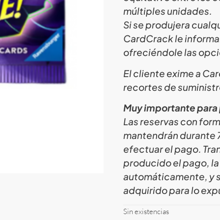
múltiples unidades.
Si se produjera cualqu
CardCrack le informa
ofreciéndole las opc
El cliente exime a C
recortes de suministr
Muy importante para 
Las reservas con for
mantendrán durante 7 
efectuar el pago. Tra
producido el pago, la
automáticamente, y s
adquirido para lo expu
Sin existencias