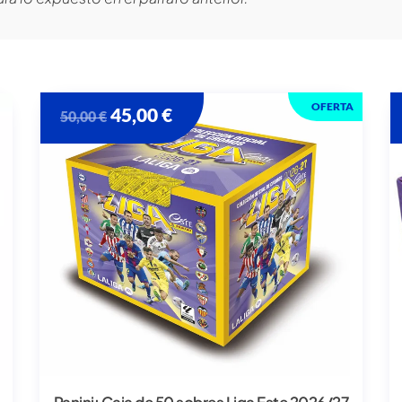
OFERTA
45,00
€
50,00
€