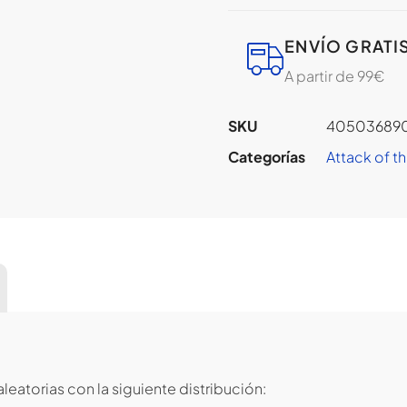
ENVÍO GRATI
A partir de 99€
SKU
40503689
Categorías
Attack of th
eatorias con la siguiente distribución: