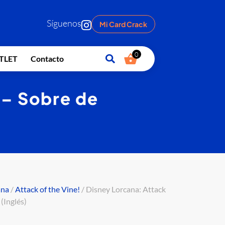
Síguenos
Mi Card Crack
0
TLET
Contacto
 – Sobre de
ana
/
Attack of the Vine!
/ Disney Lorcana: Attack
 (Inglés)