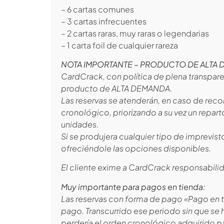
– 6 cartas comunes
– 3 cartas infrecuentes
– 2 cartas raras, muy raras o legendarias
– 1 carta foil de cualquier rareza
NOTA IMPORTANTE – PRODUCTO DE ALTA
CardCrack, con política de plena transpare
producto de ALTA DEMANDA.
Las reservas se atenderán, en caso de recor
cronológico, priorizando a su vez un repa
unidades.
Si se produjera cualquier tipo de imprevis
ofreciéndole las opciones disponibles.
El cliente exime a CardCrack responsabilid
Muy importante para pagos en tienda:
Las reservas con forma de pago «Pago en ti
pago. Transcurrido ese periodo sin que se 
perdería el orden cronológico adquirido par