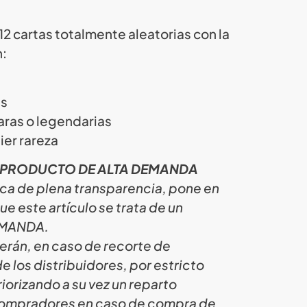
2 cartas totalmente aleatorias con la
n:
es
raras o legendarias
uier rareza
 PRODUCTO DE ALTA DEMANDA
ica de plena transparencia, pone en
e este artículo se trata de un
EMANDA.
erán, en caso de recorte de
e los distribuidores, por estricto
iorizando a su vez un reparto
 compradores en caso de compra de