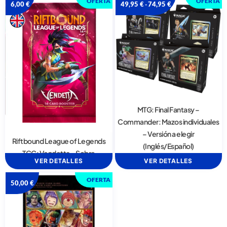
OFERTA
OFERTA
6,00
€
49,95
€
74,95
€
-
MTG: Final Fantasy –
Commander: Mazos individuales
– Versión a elegir
Riftbound League of Legends
(Inglés/Español)
TCG: Vendetta – Sobre
VER DETALLES
VER DETALLES
OFERTA
50,00
€