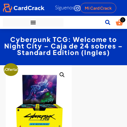
Síguenos
Mi Card Crack
0
Cyberpunk TCG: Welcome to
Night City – Caja de 24 sobres –
Standard Edition (Ingles)
¡Oferta!