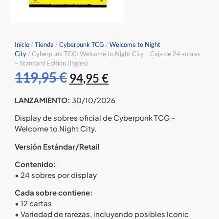
Inicio
/
Tienda
/
Cyberpunk TCG
/
Welcome to Night
City
/ Cyberpunk TCG: Welcome to Night City – Caja de 24 sobres
– Standard Edition (Ingles)
119,95
€
94,95
€
LANZAMIENTO:
30/10/2026
Display de sobres oficial de Cyberpunk TCG –
Welcome to Night City.
Versión Estándar/Retail
Contenido:
• 24 sobres por display
Cada sobre contiene:
• 12 cartas
• Variedad de rarezas, incluyendo posibles Iconic