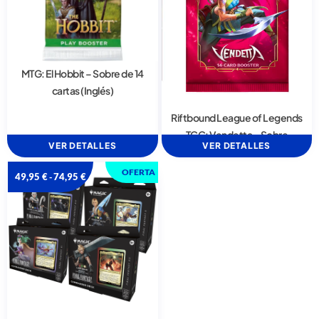
MTG: El Hobbit – Sobre de 14
cartas (Inglés)
Riftbound League of Legends
TCG: Vendetta – Sobre
VER DETALLES
VER DETALLES
OFERTA
49,95
€
74,95
€
-