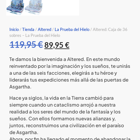
Inicio
/
Tienda
/
Altered
/
La Prueba del Hielo
/ Altered: Caja de 36
sobres – La Prueba del Hielo
119,95
€
89,95
€
Te damos la bienvenida a Altered. En este mundo
reinventado por la imaginación y los sueños, te unirás
a una de las seis facciones, elegirás a tu héroe y
liderarás tus expediciones más allá de las puertas de
Asgartha.
Hace ya siglos, la vida en la Tierra cambió para
siempre cuando un cataclismo arrojó a nuestra
realidad a los seres del mundo de la fantasía y los
sueños. Con ellos formamos nuevas alianzas y,
juntos, reconstruimos una civilización en el paraíso
de Asgartha.
Ahora, por fin ha llegado el momento de abandonar la