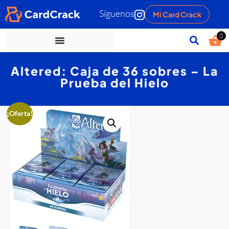
Síguenos
Mi Card Crack
0
Altered: Caja de 36 sobres – La
Prueba del Hielo
¡Oferta!