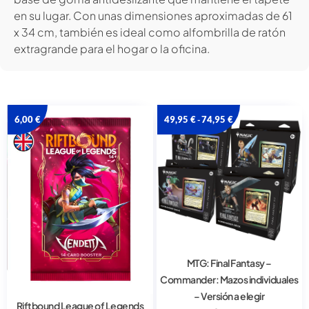
en su lugar. Con unas dimensiones aproximadas de 61
x 34 cm, también es ideal como alfombrilla de ratón
extragrande para el hogar o la oficina.
6,00
€
49,95
€
74,95
€
-
MTG: Final Fantasy –
Commander: Mazos individuales
– Versión a elegir
Riftbound League of Legends