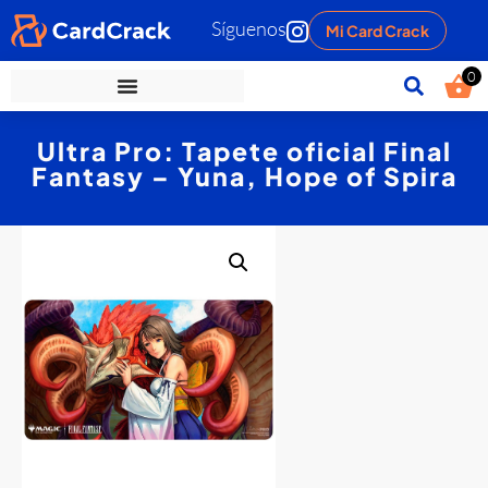
Síguenos
Mi Card Crack
0
Ultra Pro: Tapete oficial Final
Fantasy – Yuna, Hope of Spira