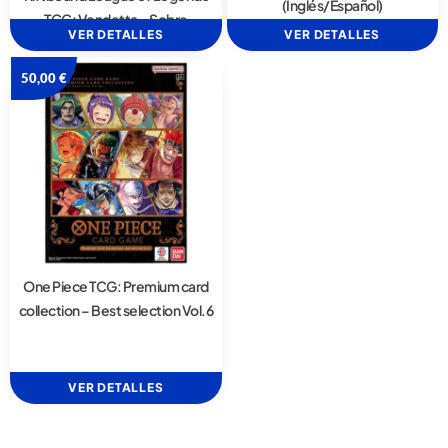
(Inglés/Español)
TCG: Vendetta – Sobre
VER DETALLES
VER DETALLES
50,00
€
One Piece TCG: Premium card
collection – Best selection Vol.6
VER DETALLES