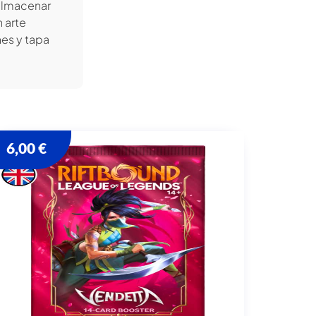
 almacenar
 arte
es y tapa
6,00
€