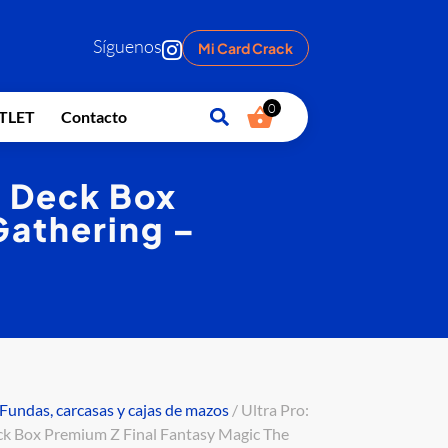
Síguenos
Mi Card Crack
0
TLET
Contacto
p Deck Box
Gathering –
Fundas, carcasas y cajas de mazos
/ Ultra Pro:
ck Box Premium Z Final Fantasy Magic The