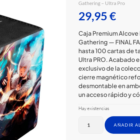
Gathering – Ultra Pro
29,95
€
Caja Premium Alcove E
Gathering — FINAL F
hasta 100 cartas de 
Ultra PRO. Acabado en
exclusivo de la colec
cierre magnético refo
desmontable en ambo
un acceso rápido y c
Hay existencias
AÑADIR A