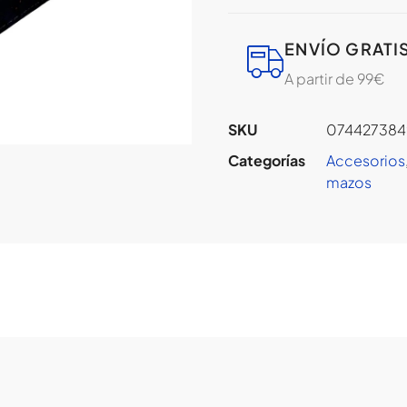
ENVÍO GRATI
A partir de 99€
SKU
074427384
Categorías
Accesorios
mazos