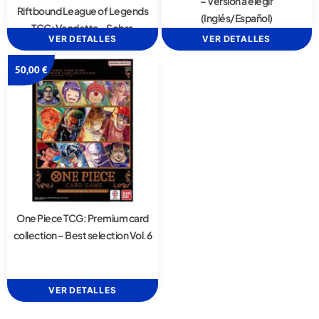
– Versión a elegir
Riftbound League of Legends
(Inglés/Español)
TCG: Vendetta – Sobre
VER DETALLES
VER DETALLES
50,00
€
One Piece TCG: Premium card
collection – Best selection Vol.6
VER DETALLES