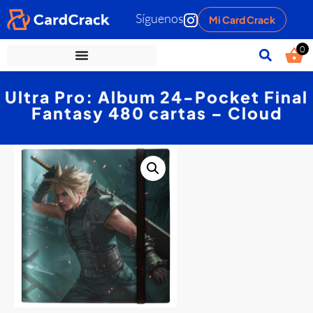
Síguenos
Mi Card Crack
0
Ultra Pro: Album 24-Pocket Final
Fantasy 480 cartas – Cloud