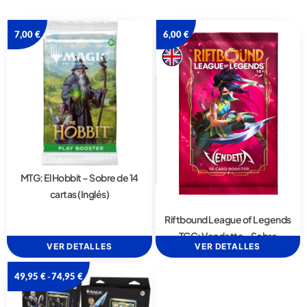
7,00
€
6,00
€
MTG: El Hobbit – Sobre de 14
cartas (Inglés)
Riftbound League of Legends
TCG: Vendetta – Sobre
VER DETALLES
VER DETALLES
49,95
€
74,95
€
-