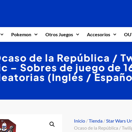
Pokemon
Otros Juegos
Accesorios
OU
caso de la República / Tw
c – Sobres de juego de 1
leatorias (Inglés / Españo
Inicio
/
Tienda
/
Star Wars U
Ocaso de la República / Twili