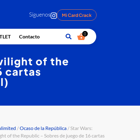
Síguenos
Mi Card Crack
0
TLET
Contacto
ilight of the
6 cartas
l)
nlimited
/
Ocaso de la República
/ Star Wars:
ght of the Republic – Sobres de juego de 16 cartas