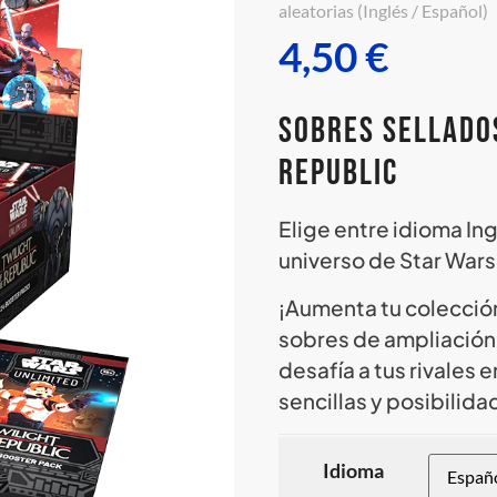
aleatorias (Inglés / Español)
4,50
€
Sobres sellados
Republic
Elige entre idioma In
universo de Star Wars
¡Aumenta tu colecció
sobres de ampliación! 
desafía a tus rivales 
sencillas y posibilida
Idioma