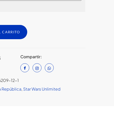
L CARRITO
Compartir:
S
6209-12-1
a República
,
Star Wars Unlimited