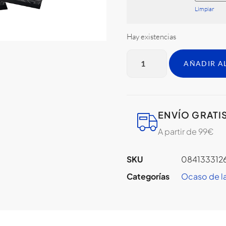
Limpiar
Hay existencias
AÑADIR A
ENVÍO GRATI
A partir de 99€
SKU
084133312
Categorías
Ocaso de l