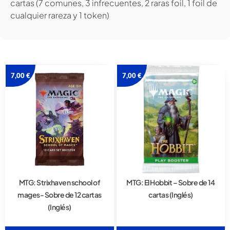
cartas (7 comunes, 3 infrecuentes, 2 raras foil, 1 foil de
cualquier rareza y 1 token)
7,00
€
7,00
€
MTG: Strixhaven school of
MTG: El Hobbit – Sobre de 14
mages- Sobre de 12 cartas
cartas (Inglés)
(Inglés)