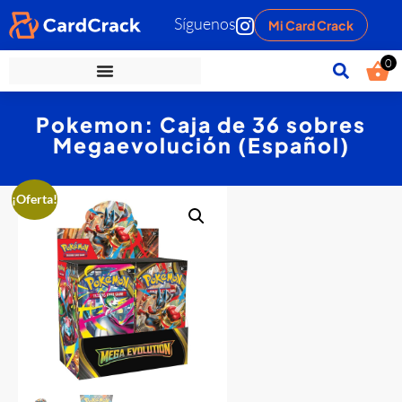
Síguenos
Mi Card Crack
0
Pokemon: Caja de 36 sobres
Megaevolución (Español)
¡Oferta!