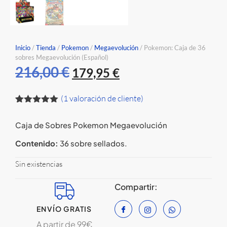
Inicio
/
Tienda
/
Pokemon
/
Megaevolución
/ Pokemon: Caja de 36
sobres Megaevolución (Español)
216,00
€
179,95
€
(
1
valoración de cliente)
Valorado
1
con
5.00
de
Caja de Sobres Pokemon Megaevolución
5 en base
a
valoración
Contenido:
36 sobre sellados.
de un
cliente
Sin existencias
Compartir:
ENVÍO GRATIS
A partir de 99€