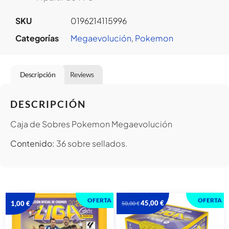
SKU
0196214115996
Categorías
Megaevolución
,
Pokemon
Descripción
Reviews
DESCRIPCIÓN
Caja de Sobres Pokemon Megaevolución
Contenido:
36 sobre sellados.
OFERTA
OFERTA
45,00
€
1,00
€
50,00
€