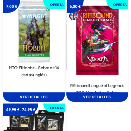
OFERTA
OFERTA
7,00
€
6,00
€
MTG: El Hobbit – Sobre de 14
cartas (Inglés)
Riftbound League of Legends
TCG: Vendetta – Sobre
VER DETALLES
VER DETALLES
OFERTA
49,95
€
74,95
€
-