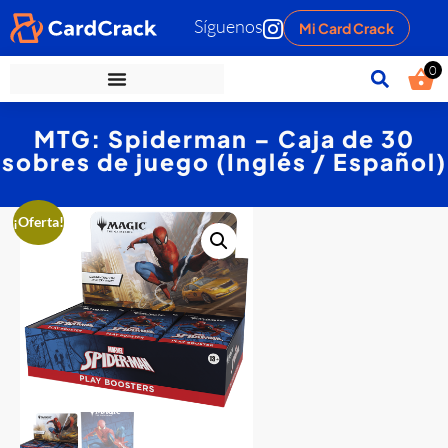
Síguenos
Mi Card Crack
0
MTG: Spiderman – Caja de 30
sobres de juego (Inglés / Español)
¡Oferta!