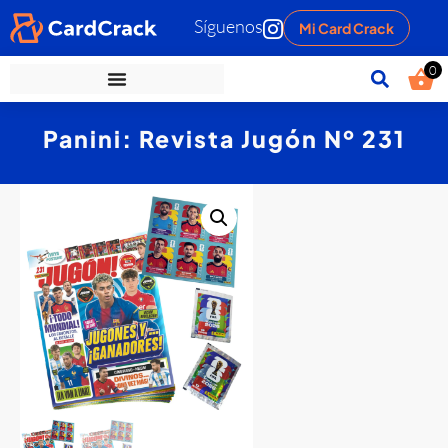
Síguenos
Mi Card Crack
0
Panini: Revista Jugón Nº 231