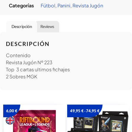
Categorías
Fútbol
,
Panini
,
Revista Jugón
Descripción
Reviews
DESCRIPCIÓN
Contenido
Revista Jugón Nº 223
Top 3 cartas ultimos fichajes
2 Sobres MGK
6,00
€
49,95
€
74,95
€
-