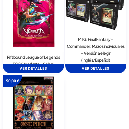
MTG: Final Fantasy –
Commander: Mazos individuales
– Versión a elegir
Riftbound League of Legends
(Inglés/Español)
TCG: Vendetta – Sobre
VER DETALLES
VER DETALLES
50,00
€