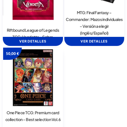
MTG: Final Fantasy –
Commander: Mazos individuales
– Versión a elegir
Riftbound League of Legends
(Inglés/Español)
TCG: Vendetta – Sobre
VER DETALLES
VER DETALLES
50,00
€
One Piece TCG: Premium card
collection – Best selection Vol.6