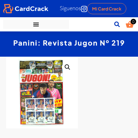
Síguenos
Mi Card Crack
0
Panini: Revista Jugon Nº 219