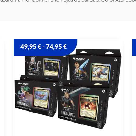
49,95
€
74,95
€
-