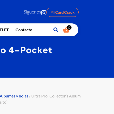
Síguenos
Mi Card Crack
0
TLET
Contacto
lio 4-Pocket
⁠Álbumes y hojas
/ Ultra Pro: Collector’s Album
alto)