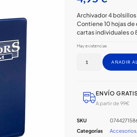
Archivador 4 bolsillos 
Contiene 10 hojas de 
cartas individuales o 
Hay existencias
AÑADIR A
ENVÍO GRATI
A partir de 99€
SKU
074427158
Categorías
Accesorios