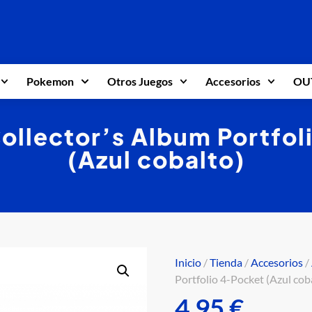
Pokemon
Otros Juegos
Accesorios
OU
Collector’s Album Portfo
(Azul cobalto)
Inicio
/
Tienda
/
Accesorios
/
Portfolio 4-Pocket (Azul cob
4,95
€