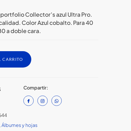
portfolio Collector’s azul Ultra Pro.
calidad. Color Azul cobalto. Para 40
80 a doble cara.
L CARRITO
Compartir:
S
644
,
⁠Álbumes y hojas