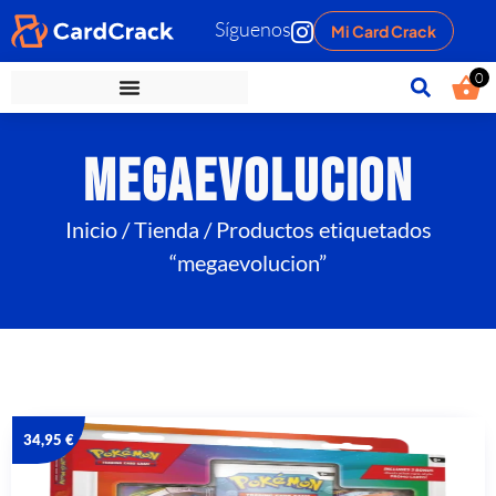
Síguenos
Mi Card Crack
0
megaevolucion
Inicio
/
Tienda
/ Productos etiquetados
“megaevolucion”
34,95
€