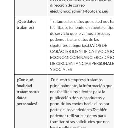
dirección de correo
electrónico:admin@footcards.eu
¿Qué datos
Tratamos los datos que usted nos ha
tratamos?
facilitado. Teniendo en cuenta el tipo
de servicio que le vamos a prestar,
podemos tratar datos de las
siguientes categorías:DATOS DE
CARÁCTER IDENTIFICATIVODATOS
ECONÓMICO/FINANCIEROSDATOS
DE CIRCUSNTANCIAS PERSONALES
Y SOCIALES
¿Con qué
En nuestra empresa tratamos,
finalidad
principalmente, la información que
tratamos sus
nos facilitan los clientes para la
datos
publicación de sus productos y
personales?
permitir los envíos hacia ellos por
parte de los vendedores.También
podemos utilizar sus datos para
tramitar otras solicitudes que nos
haya podido realizar.